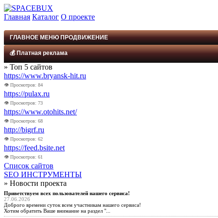
Главная
Каталог
О проекте
ГЛАВНОЕ МЕНЮ ПРОДВИЖЕНИЕ
💰 Платная реклама
НОВЫЙ VIP КАТАЛОГ
» Топ 5 сайтов
VIP КАТАЛОГ OLD
https://www.bryansk-hit.ru
Баннер в шапке 10₽
АВТОСЁРФИНГ
👁 Просмотров: 84
Баннер во фрейме 20₽
https://pulax.ru
СТЕНА БАННЕРОВ 468х60
👁 Просмотров: 73
Баннер 200×300 10₽
СТЕНА ССЫЛОК
https://www.otohits.net/
Ссылка в бегущей строке 1₽
SEO ИНСТРУМЕНТЫ
👁 Просмотров: 68
http://bigrf.ru
СТАТИСТИКА САЙТА
Реклама в центре, клик для обмена визитами 3₽
👁 Просмотров: 62
https://feed.bsite.net
НОВОСТИ САЙТА
Баннер 200×200 5₽
👁 Просмотров: 61
ПРОМО МАТЕРИАЛЫ
Список сайтов
Рекламная цепочка 1₽ (замещаемая)
SEO ИНСТРУМЕНТЫ
ПРАВИЛА
» Новости проекта
ПОМОЩЬ
Приветствуем всех пользователей нашего сервиса!
27.06.2026
ПОДДЕРЖКА
Доброго времени суток всем участникам нашего сервиса!
Хотим обратить Ваше внимание на раздел "...