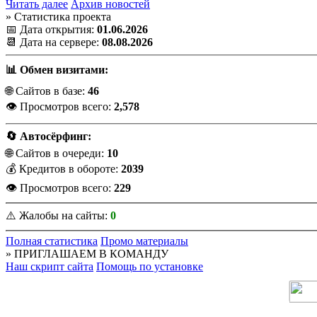
Читать далее
Архив новостей
» Статистика проекта
📅 Дата открытия:
01.06.2026
📆 Дата на сервере:
08.08.2026
📊 Обмен визитами:
🌐 Сайтов в базе:
46
👁️ Просмотров всего:
2,578
🔄 Автосёрфинг:
🌐 Сайтов в очереди:
10
💰 Кредитов в обороте:
2039
👁️ Просмотров всего:
229
⚠️ Жалобы на сайты:
0
Полная статистика
Промо материалы
» ПРИГЛАШАЕМ В КОМАНДУ
Наш скрипт сайта
Помощь по установке