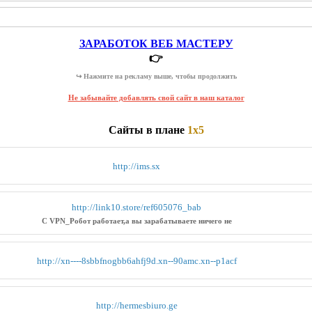
ЗАРАБОТОК ВЕБ МАСТЕРУ
👉
↪ Нажмите на рекламу выше, чтобы продолжить
Не забывайте добавлять свой сайт в наш каталог
Сайты в плане
1x5
http://ims.sx
http://link10.store/ref605076_bab
С VPN_Робот работает,а вы зарабатываете ничего не
http://xn----8sbbfnogbb6ahfj9d.xn--90amc.xn--p1acf
http://hermesbiuro.ge