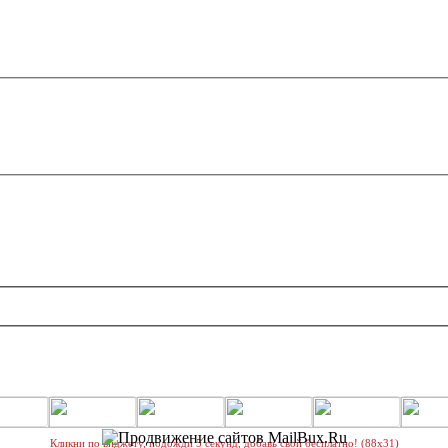
Кликни по виджету, подожди 5 секунд, добавь свой бесплатно! (88х31)